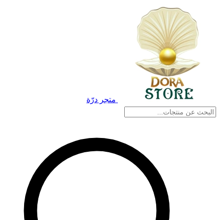
متجر درّة