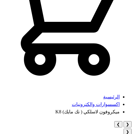
الرئيسية
اكسسوارات والكترونيات
ميكروفون لاسلكي ( نك مايك) K8
❯
❮
❮