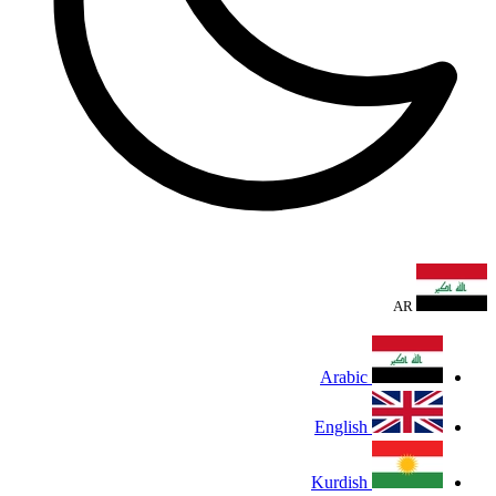
AR
Arabic
English
Kurdish