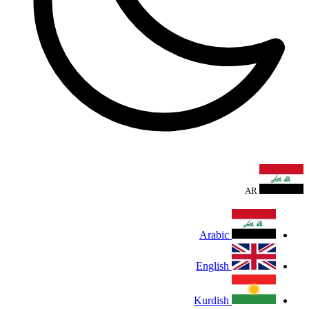
AR
Arabic
English
Kurdish