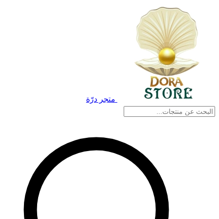
متجر درّة