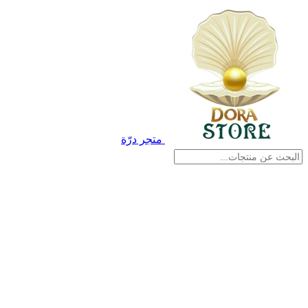
متجر درّة