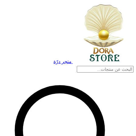
متجر درّة