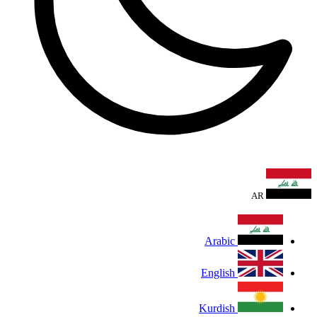
AR
Arabic
English
Kurdish