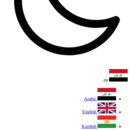
AR
Arabic
English
Kurdish