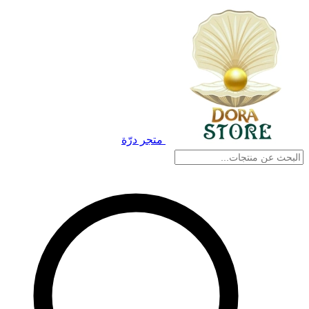
متجر درّة