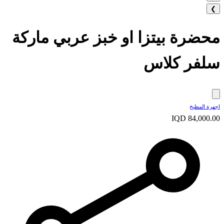
❯
محضرة بيتزا او خبز عربي ماركة
سلفر كلاس
اجهزة المطبخ
IQD 84,000.00