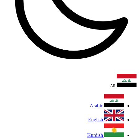
AR
Arabic
English
Kurdish