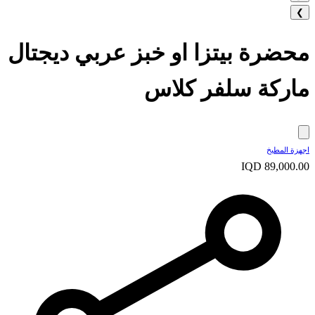
❯
محضرة بيتزا او خبز عربي ديجتال
ماركة سلفر كلاس
اجهزة المطبخ
IQD 89,000.00