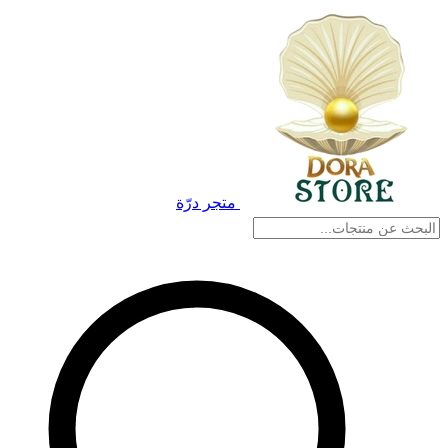
متجر درّة