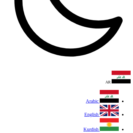
AR
Arabic
English
Kurdish