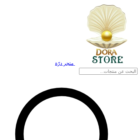
متجر درّة