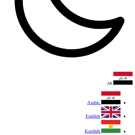
AR
Arabic
English
Kurdish