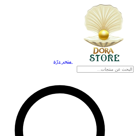
متجر درّة