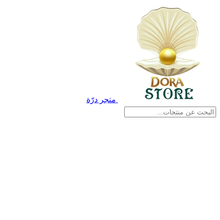
متجر درّة