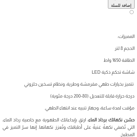
إضافة للسلة
المميزات:
الحجم 8 لتر
الطاقة 1650 واط
شاشة تحكم ذكية LED
تتميز بخيارات طهي مقرمشة وطرية، ونظام تسخين حلزوني
درجة حرارة قابلة للتعديل (80-200 درجة مئوية)
مؤقت لمدة ساعة، وجهاز تنبيه عند انتهاء الطهي.
حسّن نكهاتك برذاذ الماء:
ارتقِ بإبداعاتك الطهوية مع خاصية رذاذ الماء،
التي تُضفي نكهةً غنيةً على أطباقك وتُعزز نكهاتها. إنها سرّ التميز في
المطبخ.