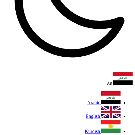
AR
Arabic
English
Kurdish