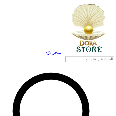
متجر درّة