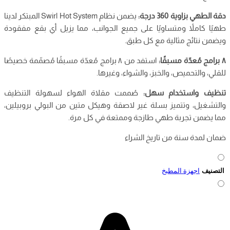
دقة الطهي بزاوية 360 درجة:
يضمن نظام Swirl Hot System المبتكر لدينا
طهيًا كاملاً ومتساويًا على جميع الجوانب، مما يزيل أي بقع مفقودة
ويضمن نتائج مثالية مع كل طبق.
٨ برامج مُعدّة مسبقًا:
استفد من ٨ برامج مُعدّة مسبقًا مُصمّمة خصيصًا
للقلي، والتحميص، والخبز، والشواء، وغيرها.
تنظيف واستخدام سهل:
صُممت مقلاة الهواء لسهولة التنظيف
والتشغيل، وتتميز بسلة غير لاصقة وهيكل متين من البولي بروبيلين،
مما يضمن تجربة طهي طازجة وممتعة في كل مرة.
ضمان لمدة سنة من تاريخ الشراء
التصنيف
اجهزة المطبخ