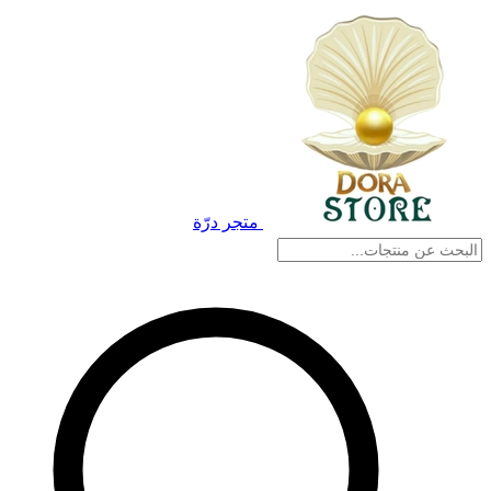
متجر درّة