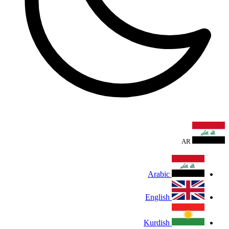
AR
Arabic
English
Kurdish