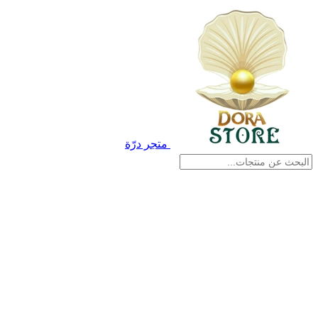
متجر درّة