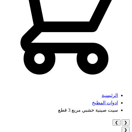
الرئيسية
ادوات المطبخ
سيت صينية خشبي مربع 3 قطع
❯
❮
❮