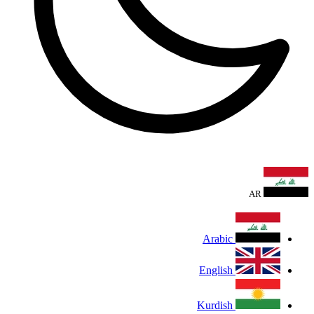
AR
Arabic
English
Kurdish