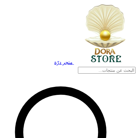
متجر درّة