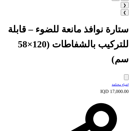
❮
❯
ستارة نوافذ مانعة للضوء – قابلة
للتركيب بالشفاطات (120×58
سم)
اشياء مختلفة
IQD 17,000.00