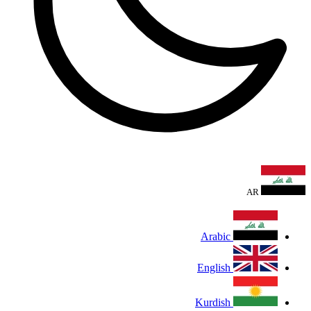
AR
Arabic
English
Kurdish