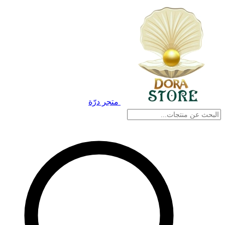
متجر درّة