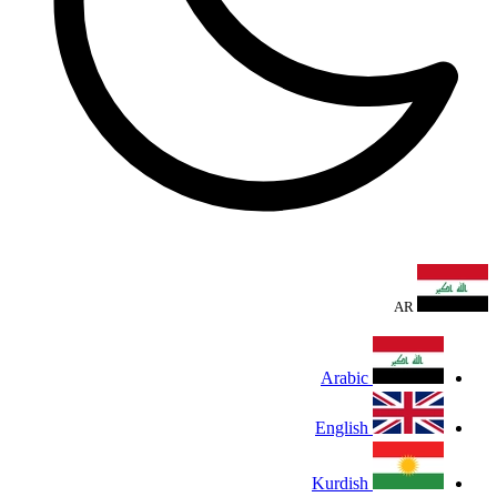
AR
Arabic
English
Kurdish