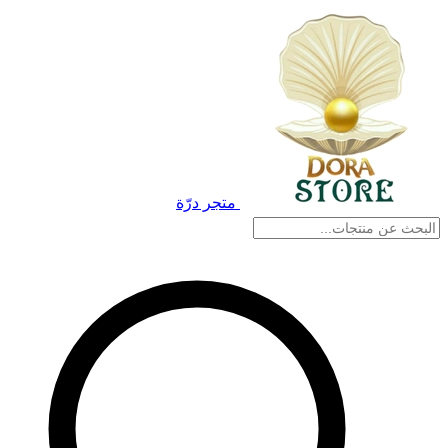
متجر درّة