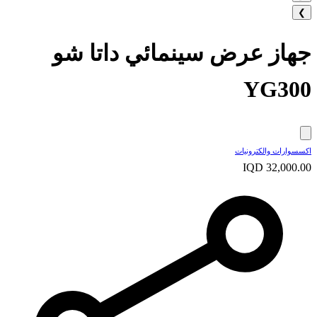
❯
جهاز عرض سينمائي داتا شو
YG300
اكسسوارات والكترونيات
IQD 32,000.00