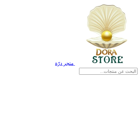
متجر درّة