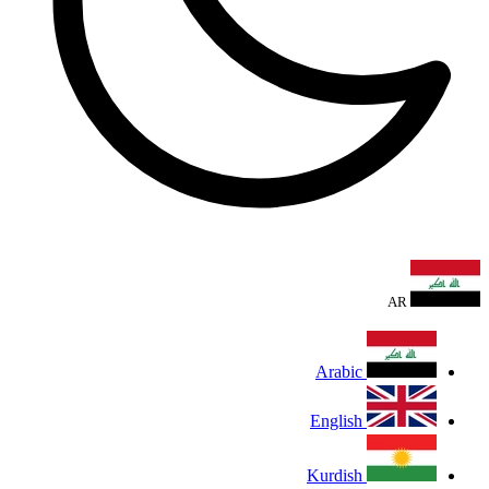
AR
Arabic
English
Kurdish