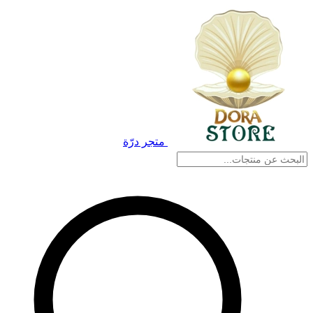
متجر درّة