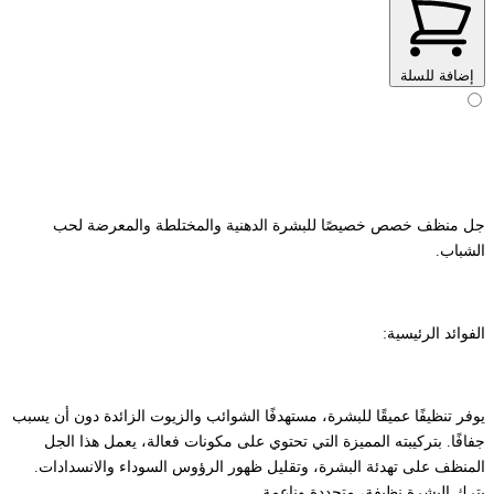
إضافة للسلة
جل منظف خصص خصيصًا للبشرة الدهنية والمختلطة والمعرضة لحب
الشباب.
الفوائد الرئيسية:
يوفر تنظيفًا عميقًا للبشرة، مستهدفًا الشوائب والزيوت الزائدة دون أن يسبب
جفافًا. بتركيبته المميزة التي تحتوي على مكونات فعالة، يعمل هذا الجل
المنظف على تهدئة البشرة، وتقليل ظهور الرؤوس السوداء والانسدادات.
يترك البشرة نظيفة، متجددة وناعمة.