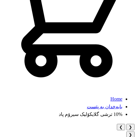
Home
بایه‌خدان به‌ پێست
10% ترشی گلایکۆلیک سیرۆم پاد
❯
❮
❮