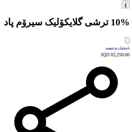
❯
10% ترشی گلایکۆلیک سیرۆم پاد
بایه‌خدان به‌ پێست
IQD 82,250.00