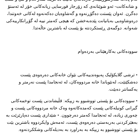
و شانەکانت- ئەو شوێنانەی کە زۆرجار قورسایی زیانەکانی خۆر لە ئەستۆ
دەگرن. ئەوان پێستت دەگۆڕنەوە و گەشاوەیان دەکەنەوە لەکاتی خەوتندا،
درەوشاوەیی بەیانیانت پێدەبەخشن کە هیچی کەمتر نییە لە گۆڕانکارییەکی
شەوانە. دوگمەی ڕێستکردنتە بۆ پێست لە باشترین حاڵەتدا.
سوودەکانی بەکارهێنانی بەردەوام
• ترشی گلایکۆلیک پەیوەندییەکانی نێوان خانەکانی دەرەوەی پێست
دەشکێنێت، لەنێویاندا خانە مردووەکان، لە ئەنجامدا پێست نەرمتر و
یەکسانتر دەبێت.
• سوودەکانی بۆ پێستی تووشبوو بە زیپکە: قڵیشاندنی پێست توخمەکانی
گیرانی کونیلەکانی پێست کەمدەکاتەوە وەک خانە مردووەکانی پێست و
چەوری زیادە، لە ئەنجامدا کەمتر دەرچوون. • شێداری پێست دەپارێزێت بە
بەهێزکردنی بەربەستی دەرەوەی پێست، ئەمەش وایکردووە باشترین بێت
بۆ پێستی تووشبوو بە زیپکە بە بەراورد بە بەدیلەکانی وشککردنەوە.