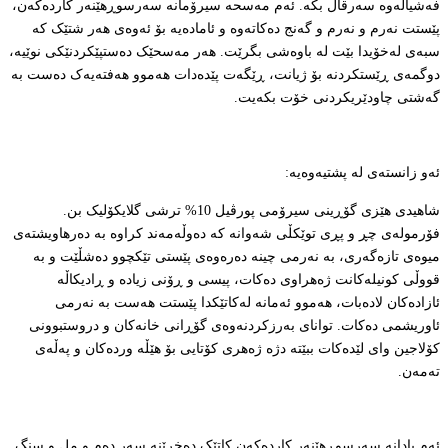
فەشیاڵەوە سەرقاڵ بکە. ئەم مەسحە سیرۆمانە سەرسوڕهێنەر کاردەکەن،
پێستت نەرم و نەرم و گەنج دەکاتەوە و ئامادەیە بۆ ئەوەی هەر شتێک کە
سبەی لەخۆیدا بێت لە باوەشی بگرێت. هەر مەسحێک دەستپێکردنێکی نوێیە،
دوگمەی ڕێستکردنە بۆ ژیانت، ڕێگەت پێدەدات هەموو هەفتەیەک دەست بە
گەشتی چاودێریکردنی خۆت بکەیت.
ئەو زانستەی لە پشتیەوەیە:
شاهیدی هێزی گۆڕینی سیرۆمی پورڤیل 10% ترشی گلایکۆلیک بن.
فۆرمولەی چڕ و پڕی توێکڵی شەوانە کە دەوڵەمەند کراوە بە دەرهاویشتەی
میوەی تازەگەری، بە نەرمی چینە دەرەوەی پێستی تێکچوو دەشڵێت و بە
قووڵی کونیلەکانت ژەهراوی دەکات، پیسی و ڕۆنی زیادە و ڕادیکاڵە
ئازادەکان لادەبات، هەموو ئەمانە لەکاتێکدا پێستت هەست بە نەرمی
ئاوریشمی دەکات. توانای بەرزکردنەوەی گۆڕانی خانەکان و دروستبوونی
کۆلاجین وای لێدەکات ببێتە دژە ژەهری کۆتایی بۆ هێڵە وردەکان و پەڵەی
تەمەن.
ئەم پادانە سەرسوڕهێنەر کاردەکەن کاتێک دەخرێنە سەر دەم و مل و سنگ