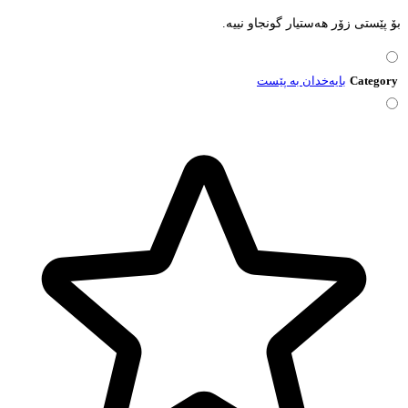
بۆ پێستی زۆر هەستیار گونجاو نییە.
Category
بایه‌خدان به‌ پێست