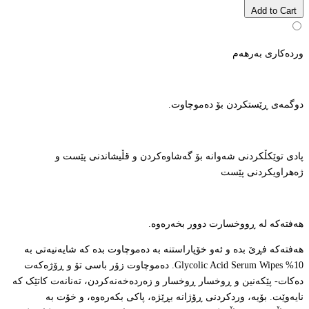
Add to Cart
وردەکاری بەرهەم
دوگمەی ڕێستکردن بۆ دەموچاوت.
پادی توێکڵکردنی شەوانە بۆ گەشاوەکردن و قڵیشاندنی پێست و
ژەهراویکردنی پێست
هەفتەکە لە ڕووخسارت دوور بخەرەوە.
هەفتەکە فڕێ بدە و ئەو خۆپاراستنە بە دەموچاوت بدە کە شایەنیەتی بە
10% Glycolic Acid Serum Wipes. دەموچاوت زۆر باسی تۆ و ڕۆژەکەت
دەکات- پێکەنین و ڕوخسار ڕوخسار و زەردەخەنەکردن، تەنانەت کاتێک کە
نایەوێت. بۆیە، وردکردنی ڕۆژانە بڕێژە، پاکی بکەرەوە، و خۆت بە