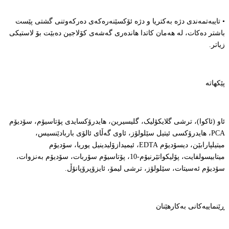
• تایبەتمەندی دژە بەکتریا و دژە ئۆکسێنەرەکەی دەرکەوتنی گشتی پێست
باشتر دەکات، لە هەمان کاتدا هاندەری گەشەی کۆلاجین دەبێت بۆ لاستیکی
زیاتر.
پێکهاتە
ئاو (ئاکوا)، ترشی گلایکۆلیک، گلیسیرین، هایدرۆکسایدی پۆتاسیۆم، سۆدیۆم
PCA، هایدرۆکسی ئیتیل سێلولۆز، ئاوی گەڵای ئالۆی باربادێنسیس،
میتیلپارابێن، دیسۆدیۆم EDTA، ئیمیدازۆلیدینیل یوریا، سۆدیۆم
میتابیسولفایت، پۆلیکواتێرنیۆم-10، پۆتاسیۆم سۆربات، سۆدیۆم بەنزوات،
سۆدیۆم ئەسیتات، سێلولۆز، ترشی لیمۆ، ئایزۆپرۆپانۆڵ.
ڕێنماییەکانی بەکارهێنان