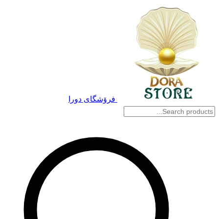
فرۆشگای دورا