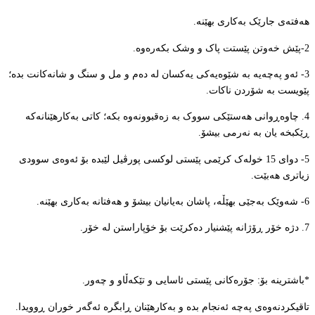
هەفتەی جارێک بەکاری بهێنە.
2-پێش خەوتن پێستت پاک و وشک بکەرەوە.
3- ئەو پەچەیە بە شێوەیەکی یەکسان لە دەم و مل و سنگ و شانەکانت بدە؛
پێویست بە شۆردن ناکات.
4. چاوەڕوانی هەستێکی سووک بە زەقبوونەوە بکە؛ کاتی بەکارهێنانەکە
ڕێکبخە یان بە نەرمی بیشۆ.
5- دوای 15 خولەک کرێمی پێستی لوکسی پورڤیل لێبدە بۆ ئەوەی سوودی
زیاتری هەبێت.
6- شەوێک بەجێی بهێڵە، پاشان بەیانیان بیشۆ و هەفتانە بەکاری بهێنە.
7. دژە خۆر ڕۆژانە پێشنیار دەکرێت بۆ خۆپاراستن لە خۆر.
*باشترینە بۆ: جۆرەکانی پێستی ئاسایی و تێکەڵاو و چەور.
تاقیکردنەوەی پەچە ئەنجام بدە و بەکارهێنان ڕابگرە ئەگەر خوران ڕوویدا.