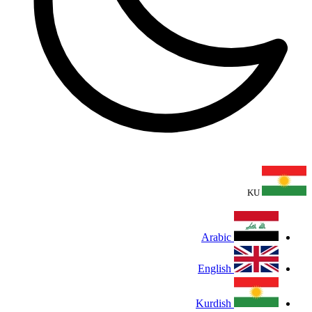
KU
Arabic
English
Kurdish