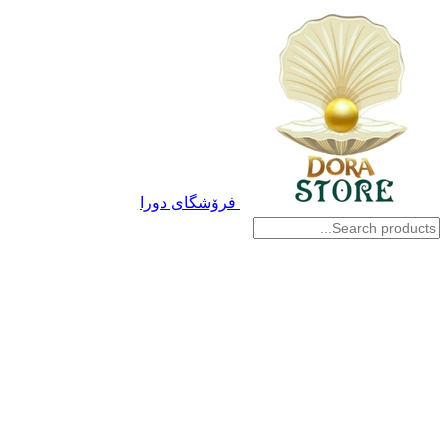
فرۆشگای دورا