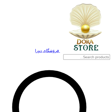
فرۆشگای دورا