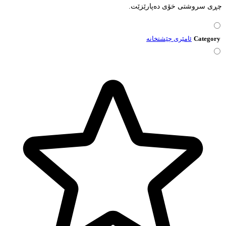
چڕی سروشتی خۆی دەپارێزێت.
Category
ئامێری چێشتخانە