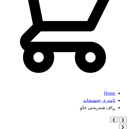
Home
ئامێری چێشتخانە
ڕاف شەربەتی خاو
❯
❮
❮