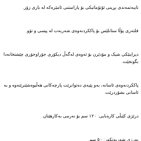
تایبەتمەندی بڕینی ئۆتۆماتیکی بۆ پاراستنی ئامێرەکە لە باری زۆر.
فلتەری پۆڵا ستانلێس بۆ پاککردنەوەی شەربەت لە پیسی و تۆو.
دیزاینێکی شیک و مۆدێرن بۆ ئەوەی لەگەڵ دیکۆری جۆراوجۆری چێشتخانەدا
بگونجێت.
پاککردنەوەی ئاسانە، بەو پێیەی دەتوانرێت پارچەکانی هەڵبوەشێنرێتەوە و بە
ئاسانی بشۆردرێت.
درێژی کێبڵی کارەبایی: ١٢٠ سم بۆ نەرمی بەکارهێنان.
بەرزی شەربەتکەر: ٥٠ سم.