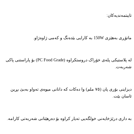
تایبتمەندیەکان:
ماتۆڕی بەهێزی 150W بە کارایی بێدەنگ و کەمی ژاوەژاو.
لە پلاستیکی پلەی خۆراک دروستکراوە (PC Food Grade) بۆ پاراستنی پاکی
شەربەت.
دیزاینی بۆری پان (٧٥ ملم) وا دەکات کە دانانی میوەی تەواو بەبێ بڕین
ئاسان بێت.
بە داری درێژخایەنی خولگەیی تەیار کراوە بۆ دەرهێنانی شەربەتی کارامە.