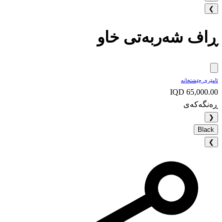
❯
ڕاف شەربەتی خاو
ئامێری چێشتخانە
IQD 65,000.00
ڕەنگەکەی
❮
Black
❯