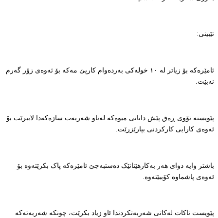
تێبینی:
ئامێرەکە بۆ زیاتر لە ١٠ خولەکی بەردەوام کارپێ مەکە بۆ ئەوەی زۆر گەرم
نەبێت.
پێویستە تۆوی ڕەق پێش دانانی میوەکە لەناو شەربەت سازەکەدا لاببرێت بۆ
ئەوەی کارایی کارکردنی بپارێزرێت.
باشتر وایە دوای هەر بەکارهێنانێک دەستبەجێ ئامێرەکە پاک بکرێتەوە بۆ
ئەوەی پاشماوە کۆببێتەوە.
پێویست ناکات لەکاتی شەربەتکردندا ئاو زیاد بکرێت، چونکە شەربەتەکە