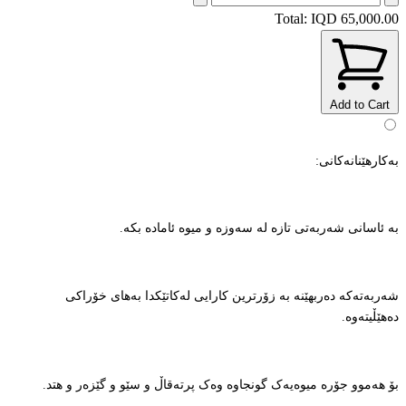
Total:
IQD 65,000.00
Add to Cart
بەکارهێنانەکانی:
بە ئاسانی شەربەتی تازە لە سەوزە و میوە ئامادە بکە.
شەربەتەکە دەربهێنە بە زۆرترین کارایی لەکاتێکدا بەهای خۆراکی
دەهێڵیتەوە.
بۆ هەموو جۆرە میوەیەک گونجاوە وەک پرتەقاڵ و سێو و گێزەر و هتد.