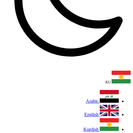
KU
Arabic
English
Kurdish