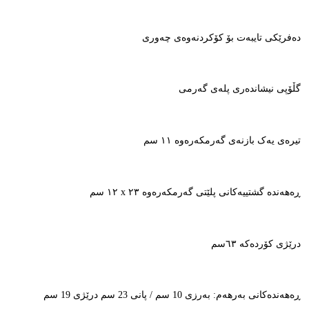
دەفرێکی تایبەت بۆ کۆکردنەوەی چەوری
گڵۆپی نیشاندەری پلەی گەرمی
تیرەی یەک بازنەی گەرمکەرەوە ١١ سم
ڕەهەندە گشتییەکانی پلێتی گەرمکەرەوە ٢٣ x ١٢ سم
درێژی کۆردەکە ٦٣سم
ڕەهەندەکانی بەرهەم: بەرزی 10 سم / پانی 23 سم درێژی 19 سم