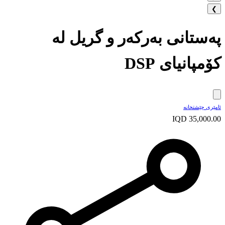
❯
پەستانی بەرکەر و گریل لە
کۆمپانیای DSP
ئامێری چێشتخانە
IQD 35,000.00