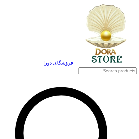
فرۆشگای دورا