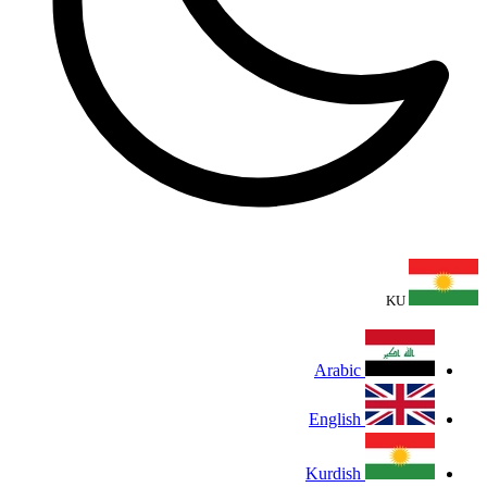
KU
Arabic
English
Kurdish