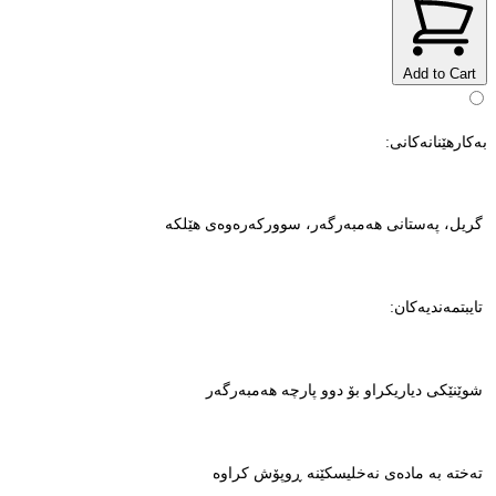
Add to Cart
بەکارهێنانەکانی:
گریل، پەستانی هەمبەرگەر، سوورکەرەوەی هێلکە
تایبتمەندیەکان:
شوێنێکی دیاریکراو بۆ دوو پارچە هەمبەرگەر
تەختە بە مادەی نەخلیسکێنە ڕوپۆش کراوە