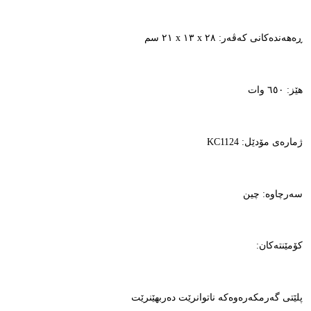
ڕەهەندەکانی کەڤەر: ٢٨ x ١٣ x ٢١ سم
هێز: ٦٥٠ وات
ژمارەی مۆدێل: KC1124
سەرچاوە: چین
کۆمێنتەکان:
پلێتی گەرمکەرەوەکە ناتوانرێت دەربهێنرێت