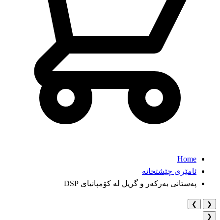
Home
ئامێری چێشتخانە
پەستانی بەرکەر و گریل لە کۆمپانیای DSP
❯
❮
❮