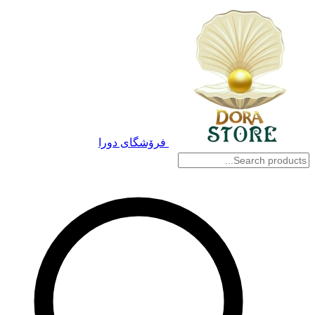
فرۆشگای دورا