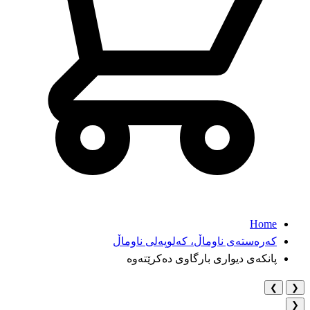
Home
کەرەستەی ناوماڵ، کەلوپەلی ناوماڵ
پانکەی دیواری بارگاوی دەکرێتەوە
❯
❮
❮