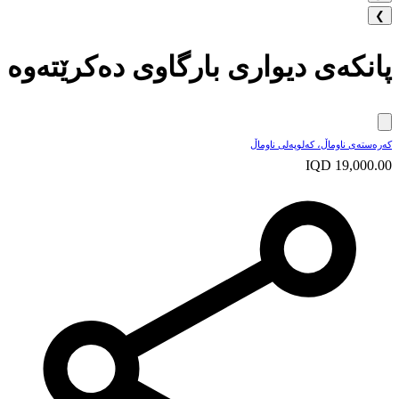
❯
پانکەی دیواری بارگاوی دەکرێتەوە
کەرەستەی ناوماڵ، کەلوپەلی ناوماڵ
IQD 19,000.00