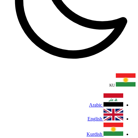
KU
Arabic
English
Kurdish