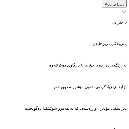
Add to Cart
5 خێرایی
پاترییەکی درێژخایەن
لە ڕێگەی دەرچەی جۆری C بارگاوی دەکرێتەوە
بژاردەی زیادکردنی حەبی مێشوولە دوورخەر
دیزاینێکی مۆدێرن و ڕەسەن کە لە هەموو شوێنێکدا دەگونجێت