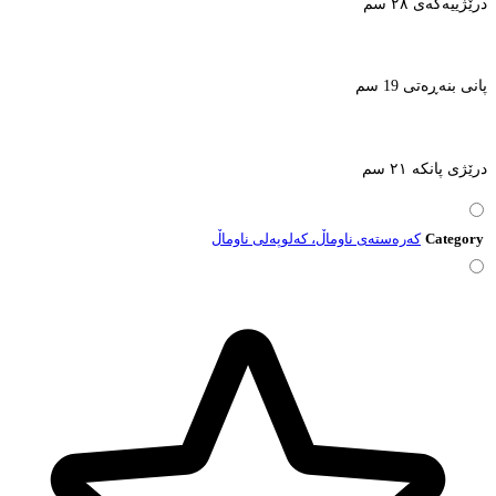
درێژییەکەی ٢٨ سم
پانی بنەڕەتی 19 سم
درێژی پانکە ٢١ سم
Category
کەرەستەی ناوماڵ، کەلوپەلی ناوماڵ