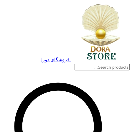
فرۆشگای دورا