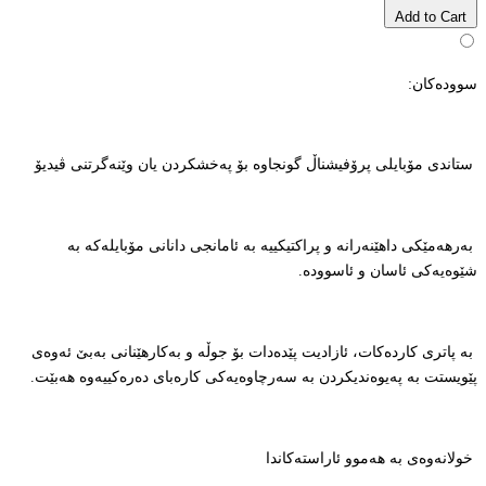
Add to Cart
سوودەکان:
ستاندی مۆبایلی پرۆفیشناڵ گونجاوە بۆ پەخشکردن یان وێنەگرتنی ڤیدیۆ
بەرهەمێکی داهێنەرانە و پراکتیکییە بە ئامانجی دانانی مۆبایلەکە بە
شێوەیەکی ئاسان و ئاسوودە.
بە پاتری کاردەکات، ئازادیت پێدەدات بۆ جوڵە و بەکارهێنانی بەبێ ئەوەی
پێویستت بە پەیوەندیکردن بە سەرچاوەیەکی کارەبای دەرەکییەوە هەبێت.
خولانەوەی بە هەموو ئاراستەکاندا