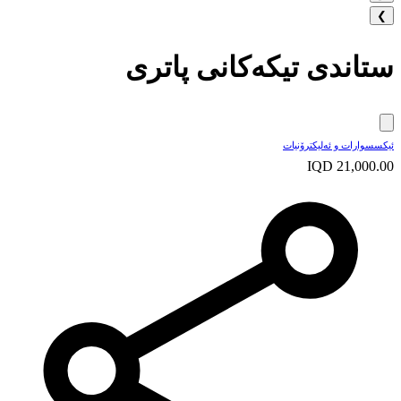
❯
ستاندی تیکەکانی پاتری
ئیکسسوارات و ئەلیکترۆنیات
IQD 21,000.00