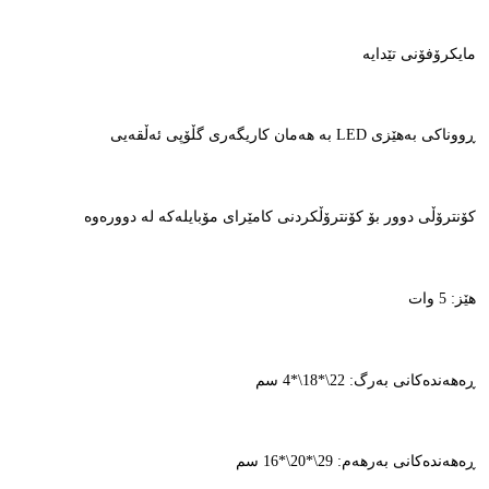
مایکرۆفۆنی تێدایە
ڕووناکی بەهێزی LED بە هەمان کاریگەری گڵۆپی ئەڵقەیی
کۆنترۆڵی دوور بۆ کۆنترۆڵکردنی کامێرای مۆبایلەکە لە دوورەوە
هێز: 5 وات
ڕەهەندەکانی بەرگ: 22\*18\*4 سم
ڕەهەندەکانی بەرهەم: 29\*20\*16 سم