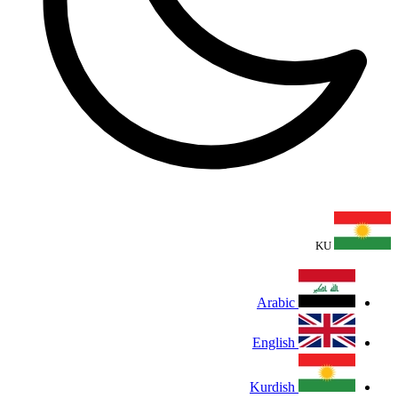
KU
Arabic
English
Kurdish