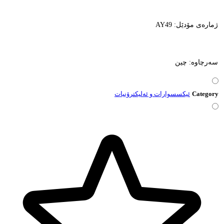
ژمارەی مۆدێل: AY49
سەرچاوە: چین
Category
ئیکسسوارات و ئەلیکترۆنیات