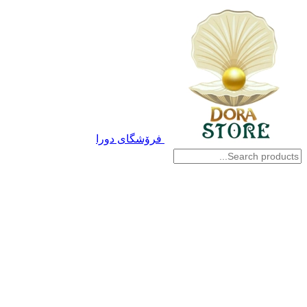
فرۆشگای دورا