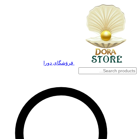
فرۆشگای دورا