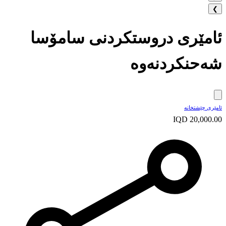
❯
ئامێری دروستکردنی سامۆسا
شەحنکردنەوە
ئامێری چێشتخانە
IQD 20,000.00