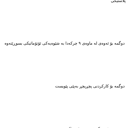
پلاستیکی
دوگمە بۆ ئەوەی لە ماوەی ٩ چرکەدا بە شێوەیەکی ئۆتۆماتیکی بسوڕێتەوە
دوگمە بۆ کارکردنی پچڕپچڕ بەپێی پێویست