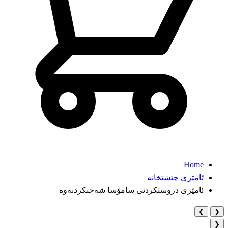
Home
ئامێری چێشتخانە
ئامێری دروستکردنی سامۆسا شەحنکردنەوە
❯
❮
❮