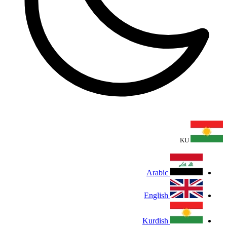
KU
Arabic
English
Kurdish