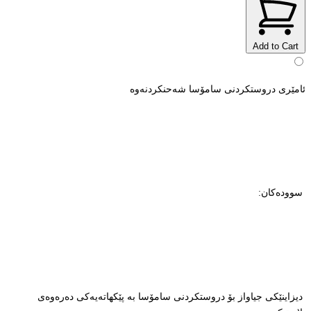
Add to Cart
ئامێری دروستکردنی سامۆسا شەحنکردنەوە
سوودەکان:
دیزاینێکی جیاواز بۆ دروستکردنی سامۆسا بە پێکهاتەیەکی دەرەوەی