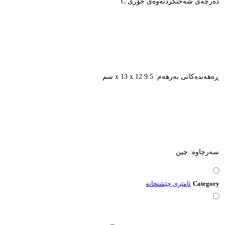
دەرچەی شەحنکردنەوەی جۆری C
ڕەهەندەکانی بەرهەم: 9.5 x 13 x 12 سم
سەرچاوە: چین
Category
ئامێری چێشتخانە