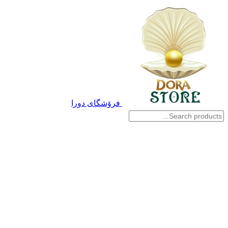
فرۆشگای دورا